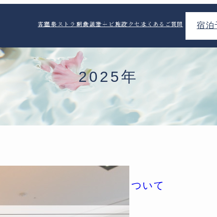
客室
温泉
レストラン
朝食
会議室
サービス
施設
アクセス
よくあるご質問
宿泊
2025年
6年度阿波踊り期間のご予約について