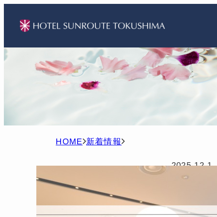
H
新
O
着
2025.12.1
M
情
◆202
E
報