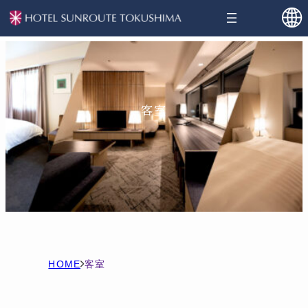
客室
H
客
O
室
M