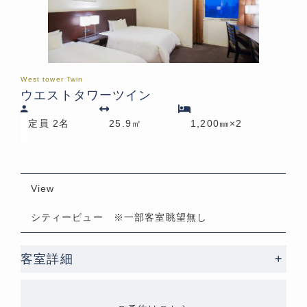
West tower Twin
ウエストタワーツイン
定員 2名
25.9㎡
1,200㎜×2
View
シティービュー ※一部客室眺望無し
客室詳細
+