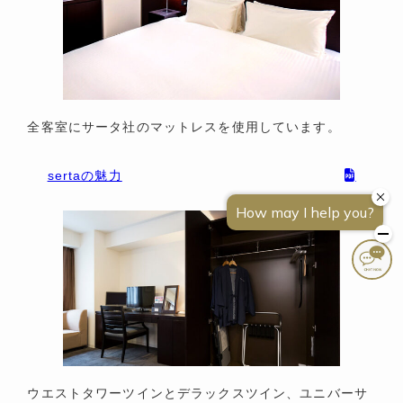
全客室にサータ社のマットレスを使用しています。
sertaの魅力
アクセス
TEL
宿泊予約
ウエストタワーツインとデラックスツイン、ユニバーサ